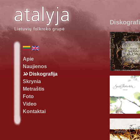
Diskografi
Lietuvių folkroko grupė
Apie
Naujienos
Diskografija
Skrynia
Metraštis
Foto
Video
Kontaktai