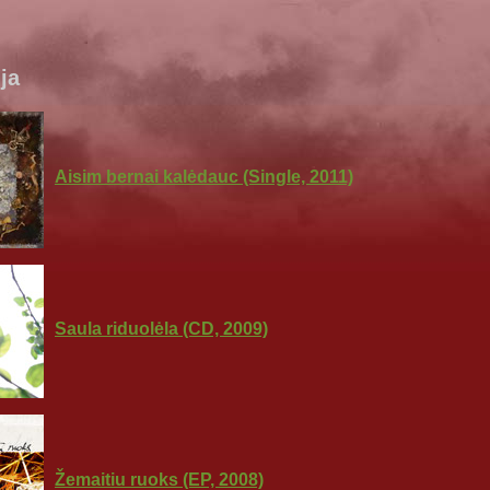
ja
Aisim bernai kalėdauc (Single, 2011)
Saula riduolėla (CD, 2009)
Žemaitiu ruoks (EP, 2008)