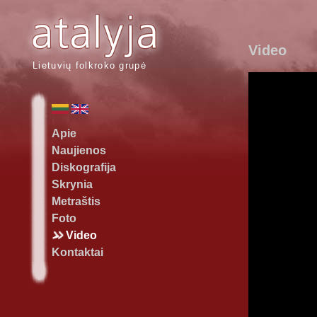
Video
Lietuvių folkroko grupė
Apie
Naujienos
Diskografija
Skrynia
Metraštis
Foto
Video
Kontaktai